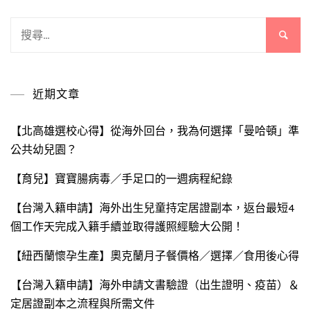
搜
尋
關
鍵
近期文章
字:
【北高雄選校心得】從海外回台，我為何選擇「曼哈頓」準
公共幼兒園？
【育兒】寶寶腸病毒／手足口的一週病程紀錄
【台灣入籍申請】海外出生兒童持定居證副本，返台最短4
個工作天完成入籍手續並取得護照經驗大公開！
【紐西蘭懷孕生產】奧克蘭月子餐價格／選擇／食用後心得
【台灣入籍申請】海外申請文書驗證（出生證明、疫苗）＆
定居證副本之流程與所需文件