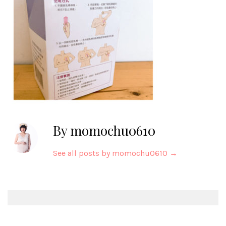
By momochu0610
See all posts by momochu0610
→
Post
navigation