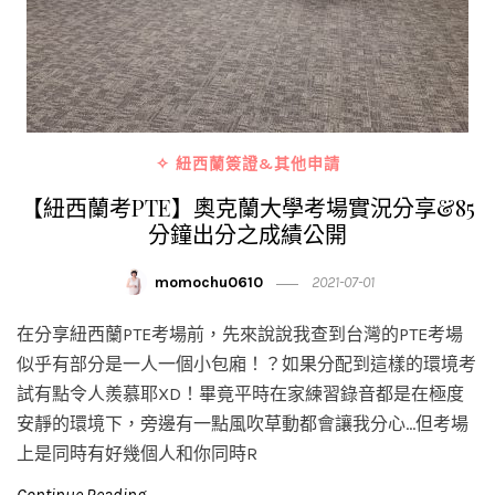
✧ 紐西蘭簽證&其他申請
【紐西蘭考PTE】奧克蘭大學考場實況分享&85
分鐘出分之成績公開
momochu0610
2021-07-01
在分享紐西蘭PTE考場前，先來說說我查到台灣的PTE考場
似乎有部分是一人一個小包廂！？如果分配到這樣的環境考
試有點令人羨慕耶XD！畢竟平時在家練習錄音都是在極度
安靜的環境下，旁邊有一點風吹草動都會讓我分心…但考場
上是同時有好幾個人和你同時R
Continue Reading →