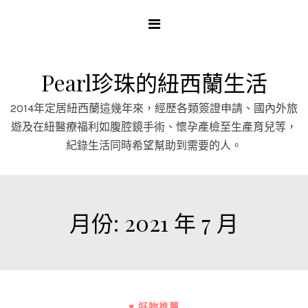
Skip
to
content
Pearl珍珠的紐西蘭生活
2014年定居紐西蘭這幾年來，經歷各類簽證申請、國內外旅
遊及在紐醫療福利如腹腔鏡手術、懷孕產檢至生產育兒等，
紀錄生活同時希望幫助到需要的人。
月份:
2021 年 7 月
♥ 好物推薦