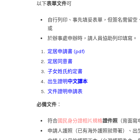
以下
表單文件
可
自行列印、事先填妥表單，但簽名需留空
或
於辦事處申辦時，請人員協助列印填寫。
定居申請書
(
pdf
)
定居同意書
子女姓氏約定書
出生證明
中文譯本
文件證明申請表
必備文件
：
符合
國民身分證相片規格
證件照
（背面寫
申請人護照（已有海外護照就帶著）、出