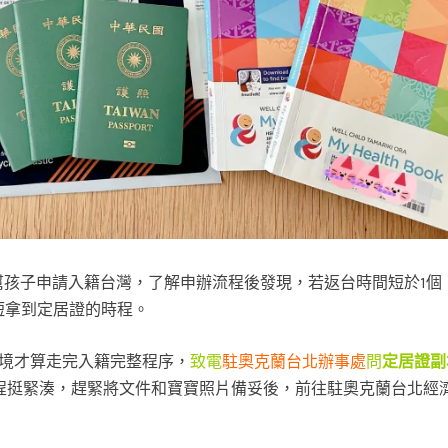
時幫孩子申請入籍台灣，了解申辦流程後發現，若返台時間短於1個
短拿到定居證的時程。
出境才算走完入籍完整程序，
致電
駐奧克蘭台北辦事處
問
定居證副
程挺緊湊，趕緊將文件和寶寶照片備妥後，前往駐奧克蘭台北經