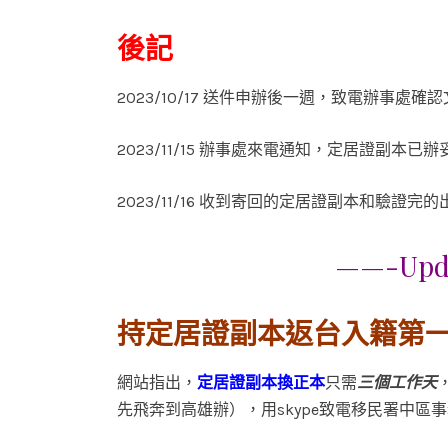
後記
2023/10/17 送件申辦後一週，致電辦事
2023/11/15 辦事處來電通知，定居證副
2023/11/16 收到寄回的定居證副本和驗證
——-Upda
持定居證副本返台入籍第
網站指出，
定居證副本換正本
只需
三個工作天
先飛奔到高雄辦），用skype致電移民署中區