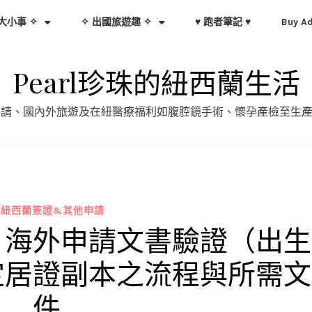
大小事 ✧
✧ 出國旅遊趣 ✧
♥ 跑者筆記 ♥
Buy A
Pearl珍珠的紐西蘭生活
證申請、國內外旅遊及在紐醫療福利如腹腔鏡手術、懷孕產檢至生
 紐西蘭簽證&其他申請
】海外申請文書驗證（出生
定居證副本之流程與所需文
件