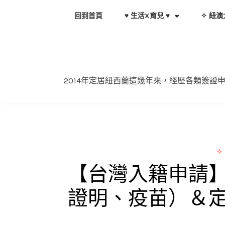
Skip
回到首頁
♥ 生活X育兒 ♥
✧ 紐澳
to
content
2014年定居紐西蘭這幾年來，經歷各類簽
✧
【台灣入籍申請
證明、疫苗）＆