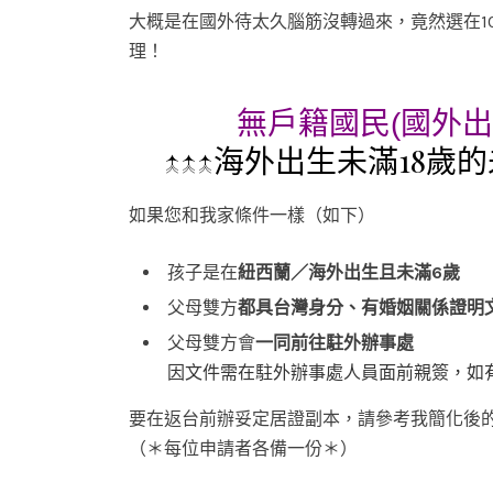
大概是在國外待太久腦筋沒轉過來，竟然選在10
理！
無戶籍國民(國外出
↑↑↑海外出生未滿18歲
如果您和我家條件一樣（如下）
孩子是在
紐西蘭／海外出生且未滿6歲
父母雙方
都具台灣身分、有婚姻關係證明文
父母雙方會
一同前往駐外辦事處
因文件需在駐外辦事處人員面前親簽，如
要在返台前辦妥定居證副本，請參考我簡化後
（＊每位申請者各備一份＊）