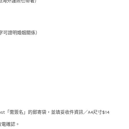
但海外護照也帶著）
字可證明婚姻關係）
st「需簽名」的郵寄袋，並填妥收件資訊／A4尺寸$14
致電確認。