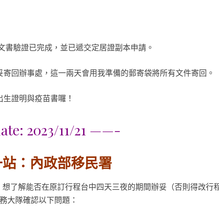
處確認文書驗證已完成，並已遞交定居證副本申請。
本已辦妥寄回辦事處，這一兩天會用我準備的郵寄袋將所有文件寄回。
完的出生證明與疫苗書囉！
te: 2023/11/21 ——-
一站：內政部移民署
，想了解能否在原訂行程台中四天三夜的期間辦妥（否則得改行
事務大隊確認以下問題：