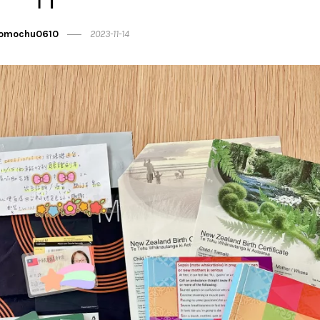
omochu0610
2023-11-14