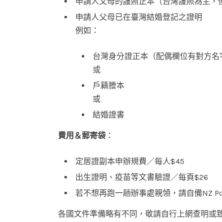
申請人父母的護照正本（台灣護照為主，
申請人父母已在臺灣結婚登記之證明
例如：
台灣身分證正本（配偶欄位有對方名
或
戶籍謄本
或
結婚證書
費用＆郵寄袋
：
定居證副本申辦規費／每人$45
出生證明、疫苗等文書驗證／每頁$26
若不想再跑一趟辦事處親領，請自備NZ Po
各國文件準備略有不同，敬請自行上網查明或