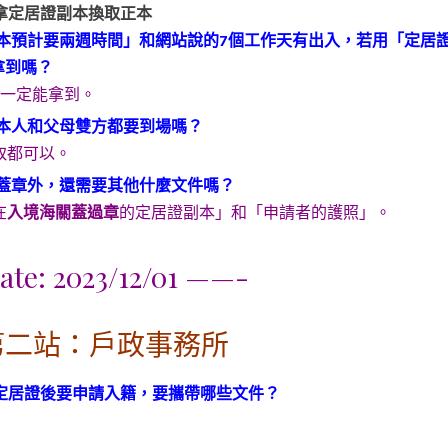
拿定居證副本換取正本
本預計要兩週時間」和網站說的7個工作天有出入，若用「定居
拿到嗎？
天一定能拿到。
本人和父母雙方都要到場嗎？
取都可以。
蓋章外，還需要其他什麼文件嗎？
在
入境海關蓋過章
的定居證副本」和「申請者的護照」。
te: 2023/12/01 ——-
第二站：戶政事務所
定居證後要申請入籍，要攜帶哪些文件？