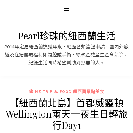
Skip
to
content
Pearl珍珠的紐西蘭生活
2014年定居紐西蘭這幾年來，經歷各類簽證申請、國內外旅
遊及在紐醫療福利如腹腔鏡手術、懷孕產檢至生產育兒等，
紀錄生活同時希望幫助到需要的人。
✿ NZ TRIP & FOOD 紐西蘭景點美食
【紐西蘭北島】首都威靈頓
Wellington兩天一夜生日輕旅
行Day1