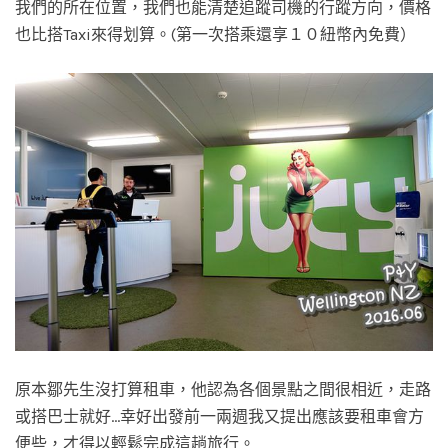
我們的所在位置，我們也能清楚追蹤司機的行蹤方向，價格
也比搭Taxi來得划算。(第一次搭乘還享１０紐幣內免費）
原本鄒先生沒打算租車，他認為各個景點之間很相近，走路
或搭巴士就好…幸好出發前一兩週我又提出應該要租車會方
便些，才得以輕鬆完成這趟旅行。