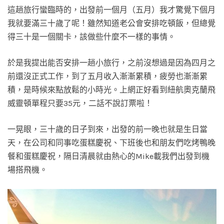
這趟旅行蠻臨時的，出發前一個月（五月）我才驚覺下個月
我就要滿三十歲了呢！雖然知道老公會安排吃頓飯，但總覺
得三十是一個關卡，該做些什麼不一樣的事情。
於是我提出能否安排一趟小旅行，之前沒想過是因為四月之
前還沒正式工作，到了五月收入漸漸累積，疲勞也漸漸累
積，是時候來點放鬆的小時光。上網正好看到紐航奧克蘭飛
威靈頓單程只要35元，二話不說訂票啦！
一晃眼，三十歲的日子到來，出發的前一晚也就是生日當
天，在公司和同事吃蛋糕慶祝、下班後也和朋友們吃烤鴨晚
餐和蛋糕慶祝，隔日清晨就由熱心的Mike載我們出發到機
場搭飛機。