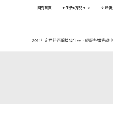
Skip
回到首頁
♥ 生活X育兒 ♥
✧ 紐澳
to
content
2014年定居紐西蘭這幾年來，經歷各類簽