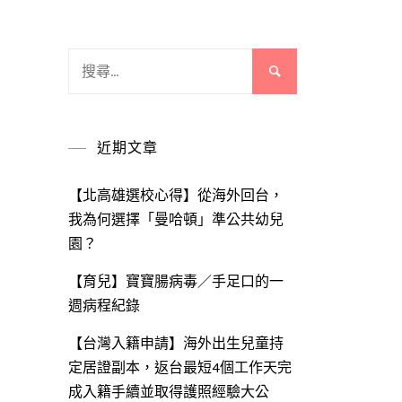
搜
尋
關
鍵
近期文章
字:
【北高雄選校心得】從海外回台，
我為何選擇「曼哈頓」準公共幼兒
園？
【育兒】寶寶腸病毒／手足口的一
週病程紀錄
【台灣入籍申請】海外出生兒童持
定居證副本，返台最短4個工作天完
成入籍手續並取得護照經驗大公