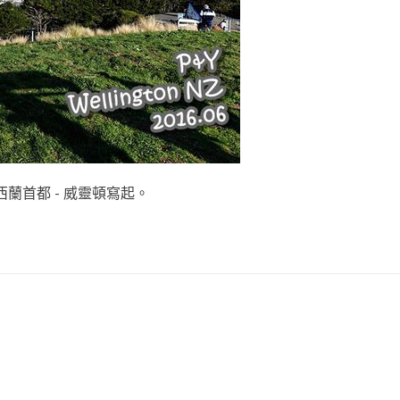
蘭首都 - 威靈頓寫起。