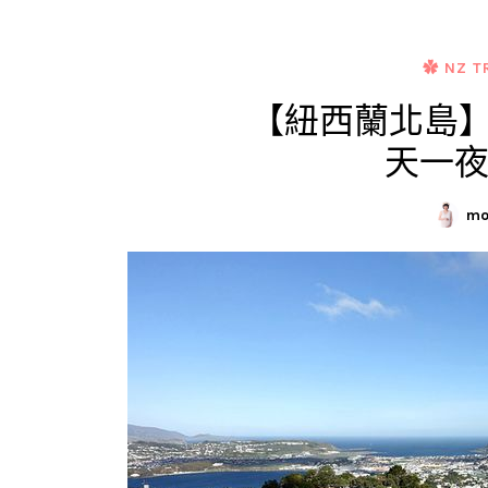
✿ NZ 
【紐西蘭北島】首
天一夜
mo