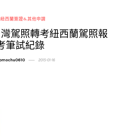
 紐西蘭簽證&其他申請
台灣駕照轉考紐西蘭駕照報
考筆試紀錄
omochu0610
2015-01-16