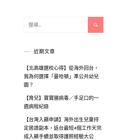
搜
尋
關
鍵
近期文章
字:
【北高雄選校心得】從海外回台，
我為何選擇「曼哈頓」準公共幼兒
園？
【育兒】寶寶腸病毒／手足口的一
週病程紀錄
【台灣入籍申請】海外出生兒童持
定居證副本，返台最短4個工作天完
成入籍手續並取得護照經驗大公