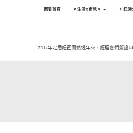
Skip
回到首頁
♥ 生活X育兒 ♥
✧ 紐澳
to
content
2014年定居紐西蘭這幾年來，經歷各類簽