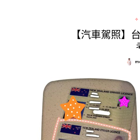
✧
【汽車駕照】
m