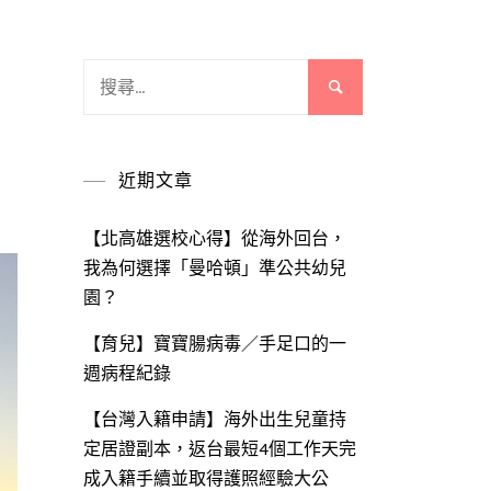
搜
尋
關
鍵
近期文章
字:
【北高雄選校心得】從海外回台，
我為何選擇「曼哈頓」準公共幼兒
園？
【育兒】寶寶腸病毒／手足口的一
週病程紀錄
【台灣入籍申請】海外出生兒童持
定居證副本，返台最短4個工作天完
成入籍手續並取得護照經驗大公