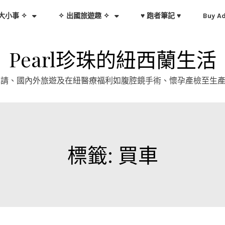
大小事 ✧
✧ 出國旅遊趣 ✧
♥ 跑者筆記 ♥
Buy A
Pearl珍珠的紐西蘭生活
證申請、國內外旅遊及在紐醫療福利如腹腔鏡手術、懷孕產檢至生
標籤:
買車