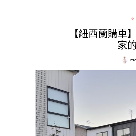
✧
【紐西蘭購車
家
mo