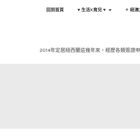
Skip
回到首頁
♥ 生活X育兒 ♥
✧ 紐澳
to
content
2014年定居紐西蘭這幾年來，經歷各類簽