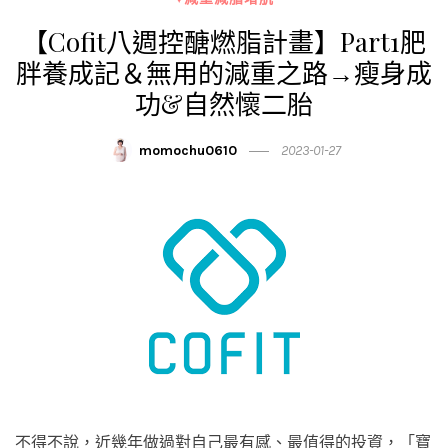
【Cofit八週控醣燃脂計畫】Part1肥
胖養成記＆無用的減重之路→瘦身成
功&自然懷二胎
momochu0610
2023-01-27
不得不說，近幾年做過對自己最有感、最值得的投資，「寶