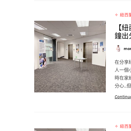
✧ 紐西
【紐
鐘出
mo
在分享
人一個
時在家
分心…
Continu
✧ 紐西