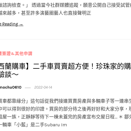
做諮詢檢查。」 透過當今社群媒體追蹤，願意公開自己接受試管
越來越多，甚至許多演藝圈藝人也直接聲明正
e Reading →
蘭簽證&其他申請
西蘭購車】二手車買賣超方便！珍珠家的購
驗談～
mochu0610
2022-04-14
買車都靠緣分」這句話從我們接連買賣房產與多輛車子等一連串
中可以得到很好的印證。買房的部分待之後再好好和大家分享，
租屋一族，正靜靜等待下一棟未蓋完的房產宣布交屋日程… ＊ 鄒
輛車「小藍」是二手Subaru Im