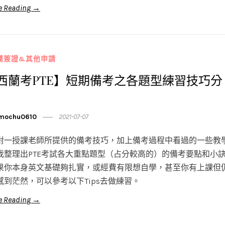
e Reading →
蘭簽證&其他申請
西蘭考PTE】短期備考之各題型練習技巧分
mochu0610
2021-07-07
對一授課老師所提供的備考技巧，加上備考過程中看過的一些教
我整理出PTE考試各大重點題型（占分較高的）的備考要點和小
果你本身英文基礎夠扎實，或經費有限想自學，甚至你有上課但
感到茫然，可以參考以下Tips去做練習。
e Reading →