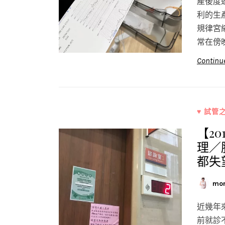
產後度
利的生
規律宮
常在傍
Continu
♥ 試管
【2
理／
都失
mo
近幾年
前就診