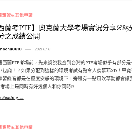
蘭簽證&其他申請
西蘭考PTE】奧克蘭大學考場實況分享&85
分之成績公開
mochu0610
2021-07-01
紐西蘭PTE考場前，先來說說我查到台灣的PTE考場似乎有部分是
小包廂！？如果分配到這樣的環境考試有點令人羨慕耶XD！畢竟
練習錄音都是在極度安靜的環境下，旁邊有一點風吹草動都會讓
但考場上是同時有好幾個人和你同時R
e Reading →
蘭簽證&其他申請