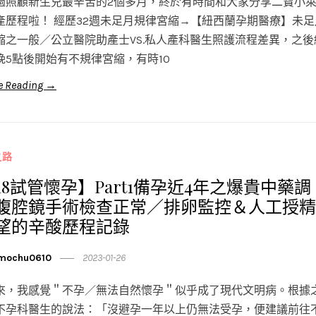
過照顧新生兒最辛苦的2個多月，終於有時間和大家分享二寶小
產歷程啦！ 經歷32週未足月規律宮縮→【紐西蘭孕期醫療】未足
縮之一般／公立醫院助產士VS.私人產科醫生照護流程差異，之後
晚5點後開始有不規律宮縮，有時10
e Reading →
之路
018試管懷孕】Part1備孕近4年之爆貴中藥調
腹腔鏡手術檢查正常／排卵監控＆人工授精
望的辛酸歷程記錄
mochu0610
2023-01-26
來，我感覺＂不孕／無法自然懷孕＂似乎成了現代文明病。根據
不孕科醫生的說法：「沒避孕一年以上仍無法受孕，便建議前往