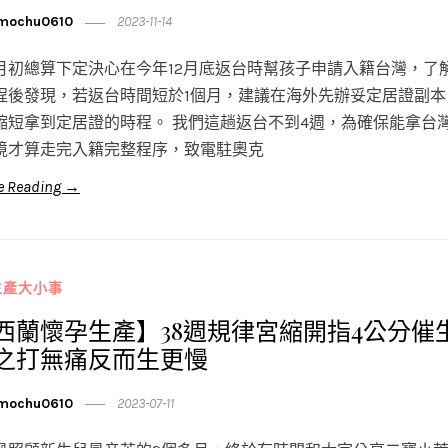
mochu0610
2023-11-14
0月初總算下定決心在今年12月底返台時幫孩子申請入籍台灣，了
程後發現，若返台時間短於1個月，建議在海外先辦妥定居證副本
縮短拿到定居證的時程。 我們這趟返台不到4週，為確保能拿台
境才算走完入籍完整程序，致電駐奧克
e Reading →
生產大小事
西蘭懷孕生產】38週規律宮縮開指4公分催
之打無痛反而生更慢
mochu0610
2023-07-11