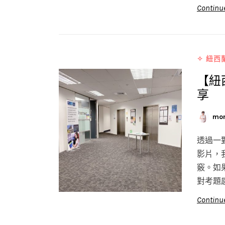
Continu
✧ 紐西
【紐
享
mo
透過一
影片，
竅。如
對考題
Continu