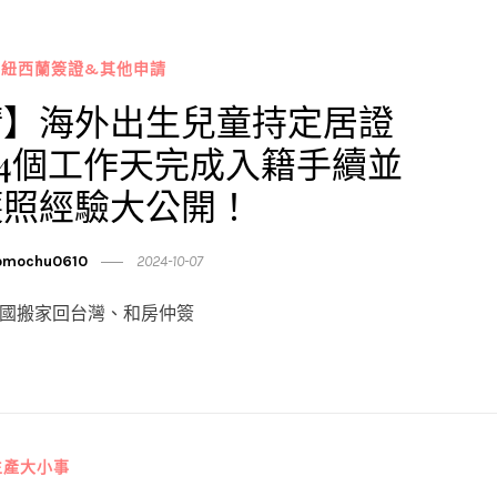
 紐西蘭簽證&其他申請
請】海外出生兒童持定居證
4個工作天完成入籍手續並
護照經驗大公開！
mochu0610
2024-10-07
定跨國搬家回台灣、和房仲簽
生產大小事