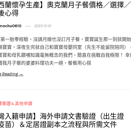
西蘭懷孕生產】奧克蘭月子餐價格／選擇／
後心得
mochu0610
2023-12-01
生第一胎零經驗，沒請月嫂也沒訂月子餐，寶寶誕生那一刻就開
顧寶寶，深夜生完就自己和寶寶母嬰同室（先生不能留院陪同）
寶寶和母乳餵哺知識毫無概念的我們，簡直在挑戰自我極限！ 幸
攬我月子餐的婆婆料理功夫一絕，餐餐用心搭
e Reading →
蘭簽證&其他申請
灣入籍申請】海外申請文書驗證（出生證
疫苗）＆定居證副本之流程與所需文件