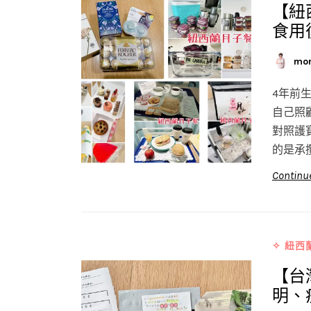
【紐
食用
mo
4年前
自己照
對照護
的是承
Continu
✧ 紐西
【台
明、