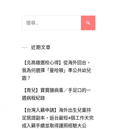
搜
尋
關
鍵
近期文章
字:
【北高雄選校心得】從海外回台，
我為何選擇「曼哈頓」準公共幼兒
園？
【育兒】寶寶腸病毒／手足口的一
週病程紀錄
【台灣入籍申請】海外出生兒童持
定居證副本，返台最短4個工作天完
成入籍手續並取得護照經驗大公