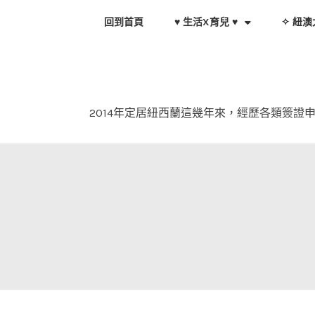
Skip
回到首頁
♥ 生活X育兒 ♥
✧ 紐澳
to
content
2014年定居紐西蘭這幾年來，經歷各類簽