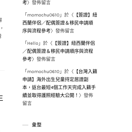
考
〉發佈留言
「
momochu0610
」於〈
【簽證】紐
解
西蘭伴侶／配偶簽證＆移民申請順
，
序與流程參考
〉發佈留言
灣
「
Hello
」於〈
【簽證】紐西蘭伴侶
／配偶簽證＆移民申請順序與流程
參考
〉發佈留言
「
momochu0610
」於〈
【台灣入籍
申請】海外出生兒童持定居證副
本，返台最短4個工作天完成入籍手
生
續並取得護照經驗大公開！
〉發佈
留言
彙整