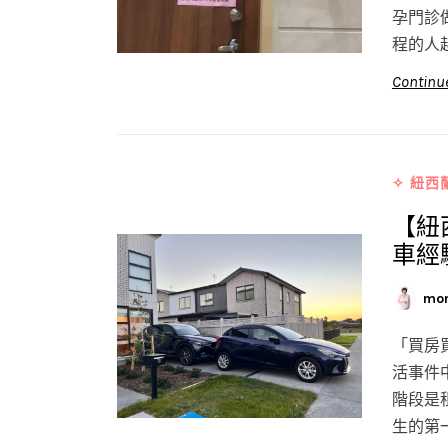
孕門診
程的人
Continu
✧ 紐西
【紐
車經
mo
「買房
活事件
階段是
生的第一