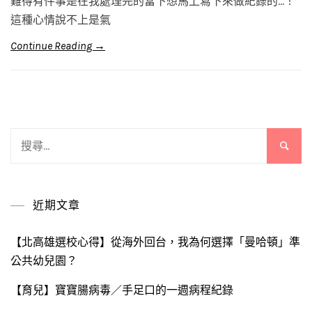
難得有件事是在我處理完的當下想馬上寫下來做紀錄的…！
這種心情說不上是氣
Continue Reading →
搜
尋
關
鍵
近期文章
字:
【北高雄選校心得】從海外回台，我為何選擇「曼哈頓」準
公共幼兒園？
【育兒】寶寶腸病毒／手足口的一週病程紀錄