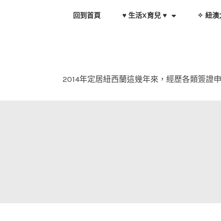
Skip
回到首頁
♥ 生活X育兒 ♥
✧ 紐澳
to
content
2014年定居紐西蘭這幾年來，經歷各類簽