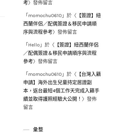
考
〉發佈留言
「
momochu0610
」於〈
【簽證】紐
西蘭伴侶／配偶簽證＆移民申請順
序與流程參考
〉發佈留言
「
Hello
」於〈
【簽證】紐西蘭伴侶
／配偶簽證＆移民申請順序與流程
參考
〉發佈留言
「
momochu0610
」於〈
【台灣入籍
申請】海外出生兒童持定居證副
本，返台最短4個工作天完成入籍手
續並取得護照經驗大公開！
〉發佈
留言
彙整