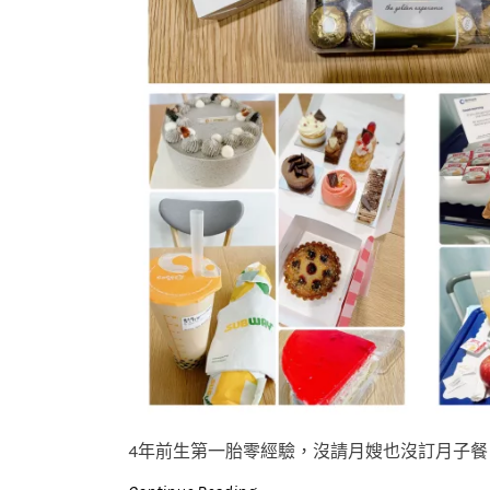
4年前生第一胎零經驗，沒請月嫂也沒訂月子