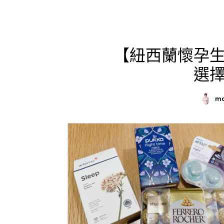
【紐西蘭懷孕
選
mo