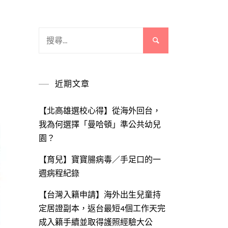
搜
尋
關
鍵
近期文章
字:
【北高雄選校心得】從海外回台，
我為何選擇「曼哈頓」準公共幼兒
園？
【育兒】寶寶腸病毒／手足口的一
週病程紀錄
【台灣入籍申請】海外出生兒童持
定居證副本，返台最短4個工作天完
成入籍手續並取得護照經驗大公