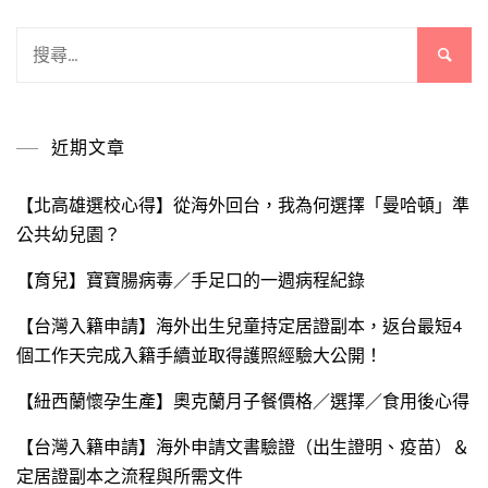
搜
尋
關
鍵
近期文章
字:
【北高雄選校心得】從海外回台，我為何選擇「曼哈頓」準
公共幼兒園？
【育兒】寶寶腸病毒／手足口的一週病程紀錄
【台灣入籍申請】海外出生兒童持定居證副本，返台最短4
個工作天完成入籍手續並取得護照經驗大公開！
【紐西蘭懷孕生產】奧克蘭月子餐價格／選擇／食用後心得
【台灣入籍申請】海外申請文書驗證（出生證明、疫苗）＆
定居證副本之流程與所需文件