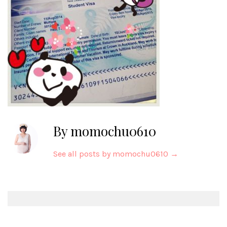
By momochu0610
See all posts by momochu0610
→
Post
navigation