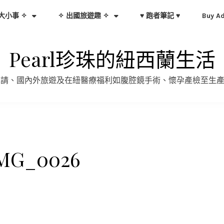
大小事 ✧
✧ 出國旅遊趣 ✧
♥ 跑者筆記 ♥
Buy A
Pearl珍珠的紐西蘭生活
證申請、國內外旅遊及在紐醫療福利如腹腔鏡手術、懷孕產檢至生
MG_0026