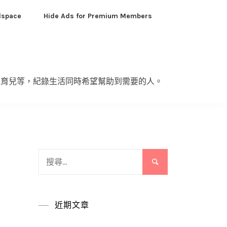
dspace
Hide Ads for Premium Members
產育兒等，紀錄生活同時希望幫助到需要的人。
搜
尋
關
鍵
近期文章
字: