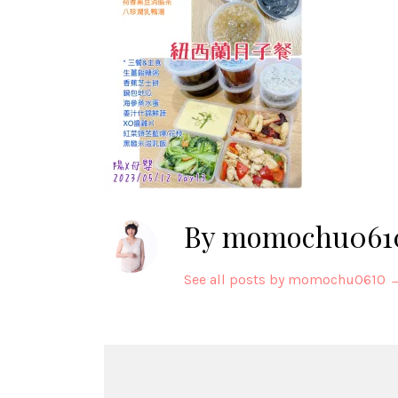
By momochu061
See all posts by momochu0610
Post