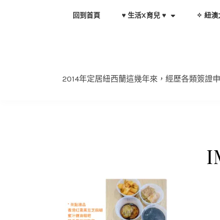
Skip
回到首頁
♥ 生活X育兒 ♥
✧ 紐澳
to
content
2014年定居紐西蘭這幾年來，經歷各類簽
I