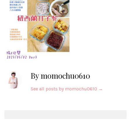
By momochu0610
See all posts by momochu0610
→
Post
navigation