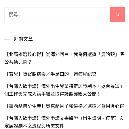
搜
尋
關
鍵
近期文章
字:
【北高雄選校心得】從海外回台，我為何選擇「曼哈頓」準
公共幼兒園？
【育兒】寶寶腸病毒／手足口的一週病程紀錄
【台灣入籍申請】海外出生兒童持定居證副本，返台最短4
個工作天完成入籍手續並取得護照經驗大公開！
【紐西蘭懷孕生產】奧克蘭月子餐價格／選擇／食用後心得
【台灣入籍申請】海外申請文書驗證（出生證明、疫苗）＆
定居證副本之流程與所需文件