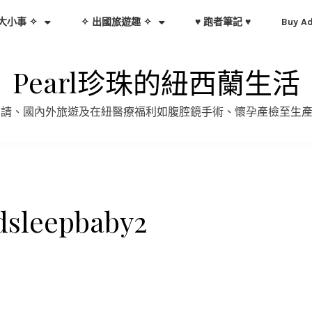
大小事 ✧
✧ 出國旅遊趣 ✧
♥ 跑者筆記 ♥
Buy A
Pearl珍珠的紐西蘭生活
證申請、國內外旅遊及在紐醫療福利如腹腔鏡手術、懷孕產檢至生
dsleepbaby2