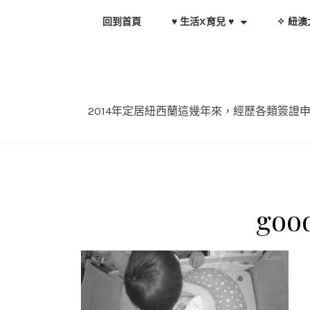
Skip
回到首頁
♥ 生活X育兒 ♥
✧ 紐澳
to
content
2014年定居紐西蘭這幾年來，經歷各類簽
goo