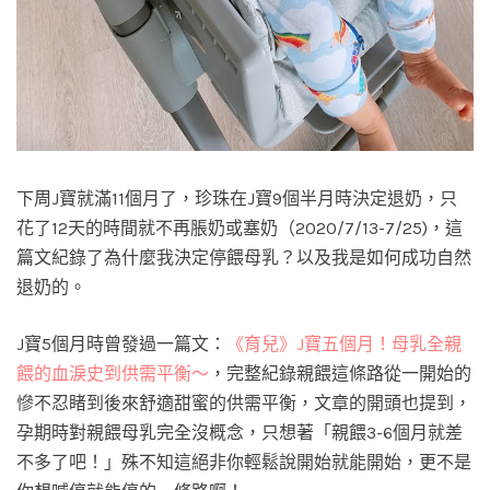
下周J寶就滿11個月了，珍珠在J寶9個半月時決定退奶，只
花了12天的時間就不再脹奶或塞奶（2020/7/13-7/25)，這
篇文紀錄了為什麼我決定停餵母乳？以及我是如何成功自然
退奶的。
J寶5個月時曾發過一篇文：
《育兒》J寶五個月！母乳全親
餵的血淚史到供需平衡～
，完整紀錄親餵這條路從一開始的
慘不忍睹到後來舒適甜蜜的供需平衡，文章的開頭也提到，
孕期時對親餵母乳完全沒概念，只想著「親餵3-6個月就差
不多了吧！」殊不知這絕非你輕鬆說開始就能開始，更不是