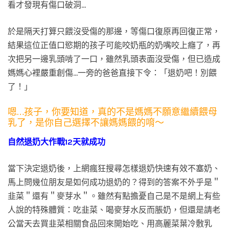
看才發現有傷口破洞…
於是隔天打算只餵沒受傷的那邊，等傷口復原再回復正常，
結果這位正值口慾期的孩子可能咬奶瓶的奶嘴咬上癮了，再
次把另一邊乳頭啃了一口，雖然乳頭表面沒受傷，但已造成
媽媽心裡嚴重創傷…一旁的爸爸直接下令：「退奶吧！別餵
了！」
嗯…孩子，你要知道，真的不是媽媽不願意繼續餵母
乳了，是你自己選擇不讓媽媽餵的唷～
自然退奶大作戰12天就成功
當下決定退奶後，上網瘋狂搜尋怎樣退奶快速有效不塞奶、
馬上問幾位朋友是如何成功退奶的？得到的答案不外乎是＂
韭菜＂還有＂麥芽水＂。雖然有點擔憂自己是不是網上有些
人說的特殊體質：吃韭菜、喝麥芽水反而脹奶，但還是請老
公當天去買韭菜相關食品回來開始吃、用高麗菜葉冷敷乳