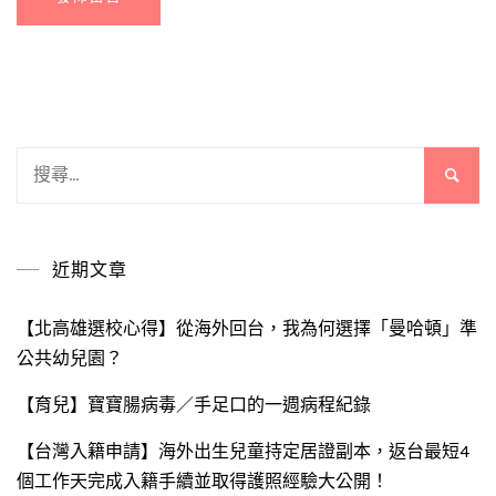
搜
尋
關
鍵
近期文章
字:
【北高雄選校心得】從海外回台，我為何選擇「曼哈頓」準
公共幼兒園？
【育兒】寶寶腸病毒／手足口的一週病程紀錄
【台灣入籍申請】海外出生兒童持定居證副本，返台最短4
個工作天完成入籍手續並取得護照經驗大公開！