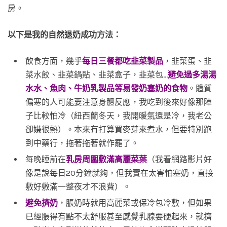
房。
以下是我的自然退奶成功方法：
飲食方面，幾乎
每日三餐都吃韭菜製品
，韭菜蛋、韭
菜水餃、韭菜鍋貼、韭菜盒子，韭菜包…
避免過多湯湯
水水、魚肉、牛奶乳製品等易發奶塞奶的食物
。體質
偏寒的人可能要注意身體反應，我吃到後來好像那陣
子比較怕冷（紐西蘭冬天，我開暖氣還是冷，我老公
卻嫌很熱）。本來有打算買麥芽來煮水，但要特別跑
到中藥行，拖著拖著就作罷了。
每晚睡前在
乳房周圍敷滿高麗菜葉
（我看網路影片好
像是說每日20分鐘就夠，但我實在太害怕塞奶，直接
敷好敷滿一整夜才不浪費）。
避免擠奶
，脹奶時就用高麗菜或保冷包冷敷，但如果
已經脹得有點不太舒服甚至感覺乳腺要硬起來，就擠