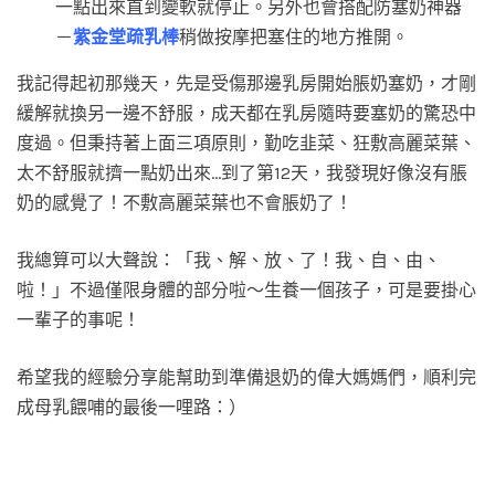
一點出來直到變軟就停止。另外也會搭配防塞奶神器
－
紫金堂疏乳棒
稍做按摩把塞住的地方推開。
我記得起初那幾天，先是受傷那邊乳房開始脹奶塞奶，才剛
緩解就換另一邊不舒服，成天都在乳房隨時要塞奶的驚恐中
度過。但秉持著上面三項原則，勤吃韭菜、狂敷高麗菜葉、
太不舒服就擠一點奶出來…到了第12天，我發現好像沒有脹
奶的感覺了！不敷高麗菜葉也不會脹奶了！
我總算可以大聲說：「我、解、放、了！我、自、由、
啦！」不過僅限身體的部分啦～生養一個孩子，可是要掛心
一輩子的事呢！
希望我的經驗分享能幫助到準備退奶的偉大媽媽們，順利完
成母乳餵哺的最後一哩路：）