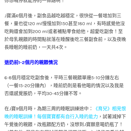
你想喊停就能停的一條路啊！
J寶滿6個月後，副食品越吃越穩定，很快從一餐增加到三
餐，量也從120 ml慢慢加到150甚至180 ml，有時感覺他沒
吃夠還會加到200 ml或者補點零食給他，超愛吃副食！至
於母乳親餵的時間點就落在睡醒後吃三餐副食前，以及夜晚
長睡眠的睡前奶，一天共4次。
退奶前1-2個月的親餵情況
6-8個月穩定吃副食後，平時三餐親餵單邊5-10分鐘左右
（一餐15-20分鐘內），睡前奶則是看他喝的情況以及我是
否還感覺脹奶，平均30-45分鐘不等。
在J寶9個月時，為期三周的睡眠訓練途中：
《育兒》相見恨
晚的睡眠訓練！每個寶寶都有自行入睡的能力
，試著減掉下
午覺後的親餵，改瓶餵配方奶，沒想到J寶願意喝奶瓶了！