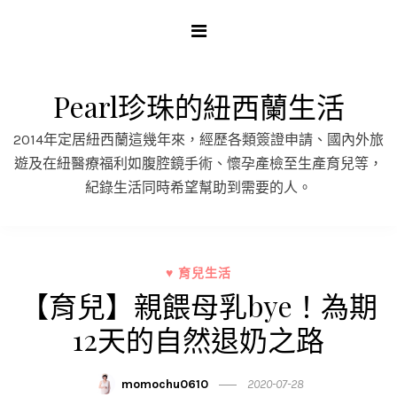
Skip
to
content
Pearl珍珠的紐西蘭生活
2014年定居紐西蘭這幾年來，經歷各類簽證申請、國內外旅
遊及在紐醫療福利如腹腔鏡手術、懷孕產檢至生產育兒等，
紀錄生活同時希望幫助到需要的人。
♥ 育兒生活
【育兒】親餵母乳bye！為期
12天的自然退奶之路
momochu0610
2020-07-28