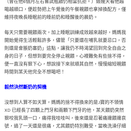
（曾在他6個月左右嘗試瓶餵仍相當抗拒。）過幾天看他越
喝越順口，便趁勢把上午覺後的午餐親餵也拿掉換配方，僅
維持夜晚長睡眠前的睡前奶和睡醒後的晨奶。
每天只需要親餵兩次，加上睡眠訓練成效越來越好，媽媽我
開始覺得生活輕鬆許多，儘管「只要還在哺乳就要忌口，否
則還是會脹奶塞奶」這點，讓我仍不時渴望回到完全自由之
身的日子，但想到要完全停止親餵，心裡難免有些捨不得，
便一直沒有狠下心，想說接下來就順其自然，慢慢縮短親餵
時間到某天他完全不想喝吧！
毅然決然斷奶的契機
沒想到人算不如天算，媽媽的捨不得換來的是J寶的不領情
XD 已經長了四顆上門牙和兩顆下門牙的他，某天餵奶突然
狠咬我乳頭一口，痛得我哇哇叫，後來還是忍著痛邊餵邊哀
號，過了一天還是很痛，尤其餵奶特別難受，當晚洗澡仔細