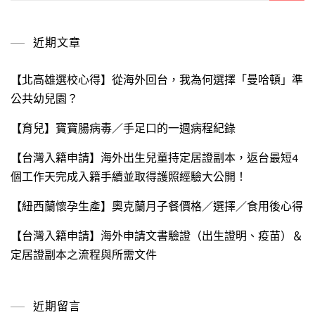
關
鍵
近期文章
字:
【北高雄選校心得】從海外回台，我為何選擇「曼哈頓」準
公共幼兒園？
【育兒】寶寶腸病毒／手足口的一週病程紀錄
【台灣入籍申請】海外出生兒童持定居證副本，返台最短4
個工作天完成入籍手續並取得護照經驗大公開！
【紐西蘭懷孕生產】奧克蘭月子餐價格／選擇／食用後心得
【台灣入籍申請】海外申請文書驗證（出生證明、疫苗）＆
定居證副本之流程與所需文件
近期留言