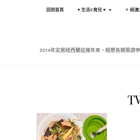
Skip
回到首頁
♥ 生活X育兒 ♥
✧ 紐澳
to
content
2014年定居紐西蘭這幾年來，經歷各類簽
TW