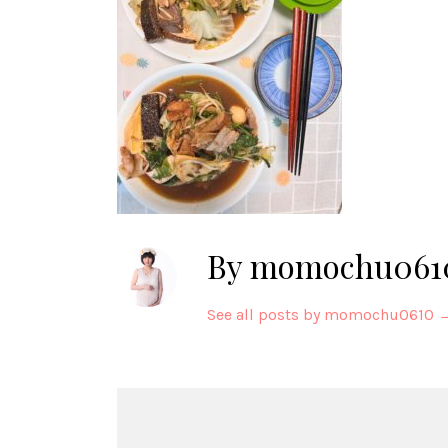
By momochu061
See all posts by momochu0610
Post