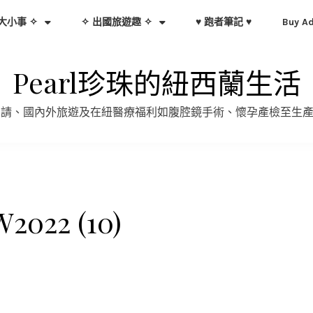
大小事 ✧
✧ 出國旅遊趣 ✧
♥ 跑者筆記 ♥
Buy A
Pearl珍珠的紐西蘭生活
證申請、國內外旅遊及在紐醫療福利如腹腔鏡手術、懷孕產檢至生
2022 (10)