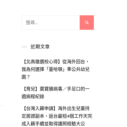
搜
尋
關
鍵
近期文章
字:
【北高雄選校心得】從海外回台，
我為何選擇「曼哈頓」準公共幼兒
園？
【育兒】寶寶腸病毒／手足口的一
週病程紀錄
【台灣入籍申請】海外出生兒童持
定居證副本，返台最短4個工作天完
成入籍手續並取得護照經驗大公