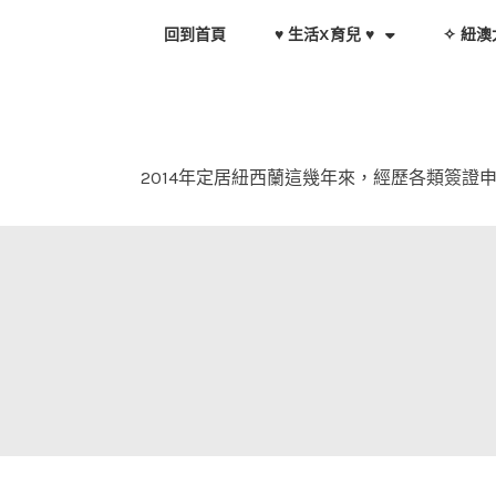
Skip
回到首頁
♥ 生活X育兒 ♥
✧ 紐澳
to
content
2014年定居紐西蘭這幾年來，經歷各類簽