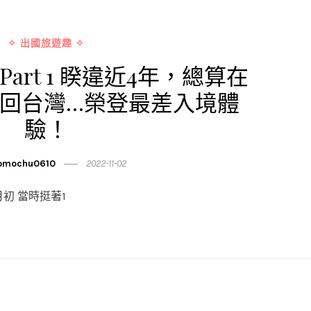
✧ 出國旅遊趣 ✧
art 1 睽違近4年，總算在
聲回台灣…榮登最差入境體
驗！
mochu0610
2022-11-02
月初 當時挺著1