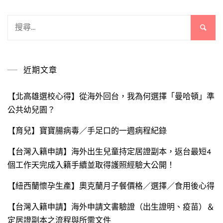
搜
尋
關
鍵
近期文章
字:
【北高雄選校心得】從海外回台，我為何選擇「曼哈頓」準
公共幼兒園？
【育兒】寶寶腸病毒／手足口的一週病程紀錄
【台灣入籍申請】海外出生兒童持定居證副本，返台最短4
個工作天完成入籍手續並取得護照經驗大公開！
【紐西蘭懷孕生產】奧克蘭月子餐價格／選擇／食用後心得
【台灣入籍申請】海外申請文書驗證（出生證明、疫苗）＆
定居證副本之流程與所需文件