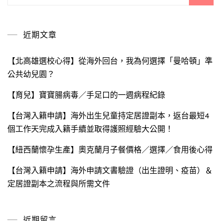
關
鍵
近期文章
字:
【北高雄選校心得】從海外回台，我為何選擇「曼哈頓」準
公共幼兒園？
【育兒】寶寶腸病毒／手足口的一週病程紀錄
【台灣入籍申請】海外出生兒童持定居證副本，返台最短4
個工作天完成入籍手續並取得護照經驗大公開！
【紐西蘭懷孕生產】奧克蘭月子餐價格／選擇／食用後心得
【台灣入籍申請】海外申請文書驗證（出生證明、疫苗）＆
定居證副本之流程與所需文件
近期留言