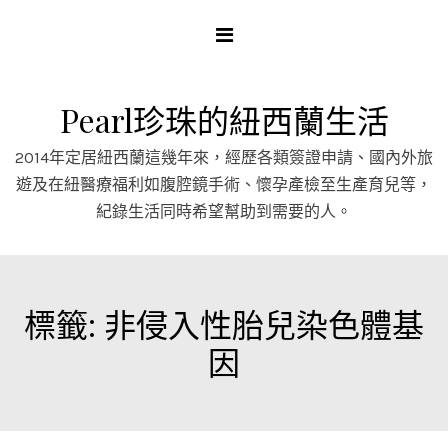
Skip
to
content
Pearl珍珠的紐西蘭生活
2014年定居紐西蘭這幾年來，經歷各類簽證申請、國內外旅
遊及在紐醫療福利如腹腔鏡手術、懷孕產檢至生產育兒等，
紀錄生活同時希望幫助到需要的人。
標籤:
非侵入性胎兒染色體基
因