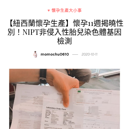
♥ 懷孕生產大小事
【紐西蘭懷孕生產】懷孕11週揭曉性
別！NIPT非侵入性胎兒染色體基因
檢測
momochu0610
2020-10-11