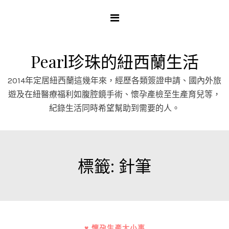
Skip
to
content
Pearl珍珠的紐西蘭生活
2014年定居紐西蘭這幾年來，經歷各類簽證申請、國內外旅
遊及在紐醫療福利如腹腔鏡手術、懷孕產檢至生產育兒等，
紀錄生活同時希望幫助到需要的人。
標籤:
針筆
♥ 懷孕生產大小事