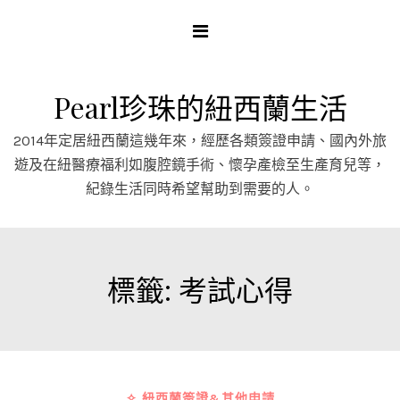
Skip
to
content
Pearl珍珠的紐西蘭生活
2014年定居紐西蘭這幾年來，經歷各類簽證申請、國內外旅
遊及在紐醫療福利如腹腔鏡手術、懷孕產檢至生產育兒等，
紀錄生活同時希望幫助到需要的人。
標籤:
考試心得
✧ 紐西蘭簽證&其他申請