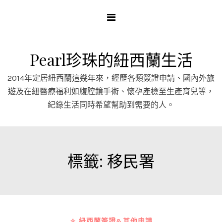
Skip
to
content
Pearl珍珠的紐西蘭生活
2014年定居紐西蘭這幾年來，經歷各類簽證申請、國內外旅
遊及在紐醫療福利如腹腔鏡手術、懷孕產檢至生產育兒等，
紀錄生活同時希望幫助到需要的人。
標籤:
移民署
✧ 紐西蘭簽證&其他申請