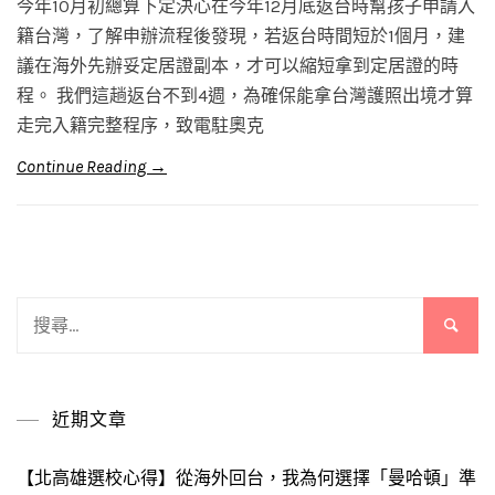
今年10月初總算下定決心在今年12月底返台時幫孩子申請入
籍台灣，了解申辦流程後發現，若返台時間短於1個月，建
議在海外先辦妥定居證副本，才可以縮短拿到定居證的時
程。 我們這趟返台不到4週，為確保能拿台灣護照出境才算
走完入籍完整程序，致電駐奧克
Continue Reading →
搜
尋
關
鍵
近期文章
字:
【北高雄選校心得】從海外回台，我為何選擇「曼哈頓」準