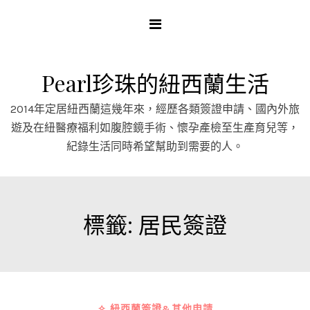
Skip
to
content
Pearl珍珠的紐西蘭生活
2014年定居紐西蘭這幾年來，經歷各類簽證申請、國內外旅
遊及在紐醫療福利如腹腔鏡手術、懷孕產檢至生產育兒等，
紀錄生活同時希望幫助到需要的人。
標籤:
居民簽證
✧ 紐西蘭簽證&其他申請