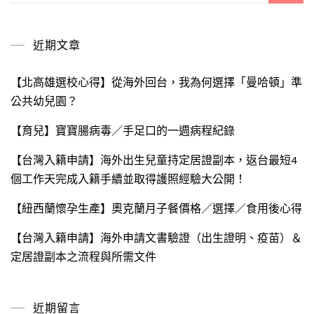
關
鍵
近期文章
字:
【北高雄選校心得】從海外回台，我為何選擇「曼哈頓」準
公共幼兒園？
【育兒】寶寶腸病毒／手足口的一週病程紀錄
【台灣入籍申請】海外出生兒童持定居證副本，返台最短4
個工作天完成入籍手續並取得護照經驗大公開！
【紐西蘭懷孕生產】奧克蘭月子餐價格／選擇／食用後心得
【台灣入籍申請】海外申請文書驗證（出生證明、疫苗）＆
定居證副本之流程與所需文件
近期留言