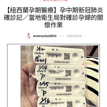
【紐西蘭孕期醫療】孕中期新冠肺炎
確診記／當地衛生局對確診孕婦的關
懷作業
momochu0610
2023-02-10