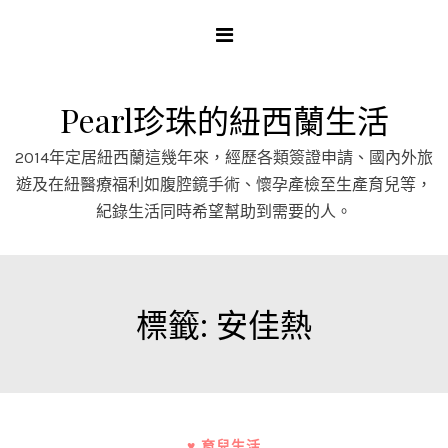
Skip
to
content
Pearl珍珠的紐西蘭生活
2014年定居紐西蘭這幾年來，經歷各類簽證申請、國內外旅
遊及在紐醫療福利如腹腔鏡手術、懷孕產檢至生產育兒等，
紀錄生活同時希望幫助到需要的人。
標籤:
安佳熱
♥ 育兒生活