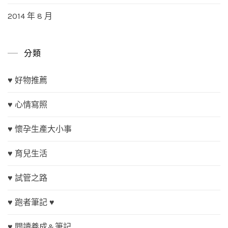
2014 年 8 月
分類
♥ 好物推薦
♥ 心情寫照
♥ 懷孕生產大小事
♥ 育兒生活
♥ 試管之路
♥ 跑者筆記 ♥
♥ 閱讀養成&筆記