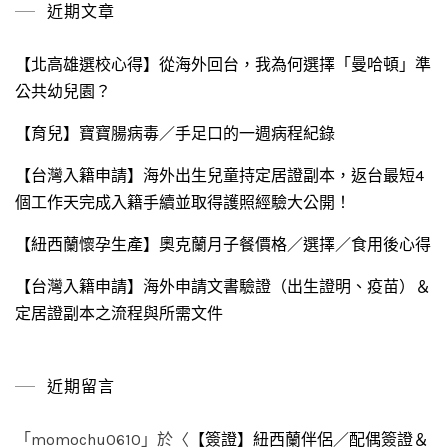
近期文章
字:
【北高雄選校心得】從海外回台，我為何選擇「曼哈頓」準
公共幼兒園？
【育兒】寶寶腸病毒／手足口的一週病程紀錄
【台灣入籍申請】海外出生兒童持定居證副本，返台最短4
個工作天完成入籍手續並取得護照經驗大公開！
【紐西蘭懷孕生產】奧克蘭月子餐價格／選擇／食用後心得
【台灣入籍申請】海外申請文書驗證（出生證明、疫苗）＆
定居證副本之流程與所需文件
近期留言
「
momochu0610
」於〈
【簽證】紐西蘭伴侶／配偶簽證＆