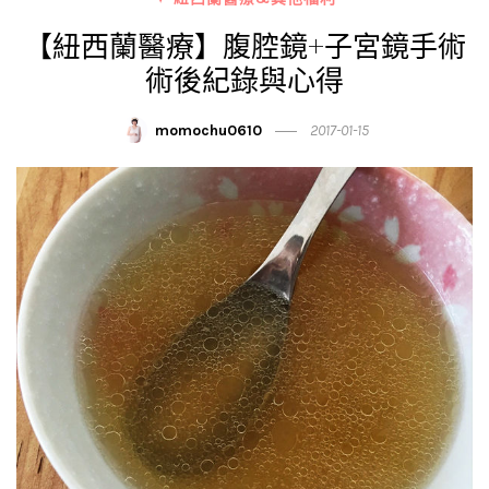
【紐西蘭醫療】腹腔鏡+子宮鏡手術
術後紀錄與心得
momochu0610
2017-01-15