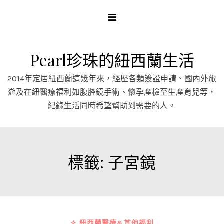
Skip
to
content
Pearl珍珠的紐西蘭生活
2014年定居紐西蘭這幾年來，經歷各類簽證申請、國內外旅
遊及在紐醫療福利如腹腔鏡手術、懷孕產檢至生產育兒等，
紀錄生活同時希望幫助到需要的人。
標籤:
子宮鏡
✧ 紐西蘭醫療&其他福利