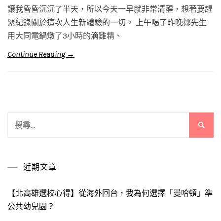
讓我昏昏沉沉了半天，所以今天一早就非常清醒，想著要趕
緊紀錄關於這次人生新體驗的一切。 上午喝了昨晚鄒先生
用大同電鍋燉了3小時的滴雞精、
Continue Reading →
搜
尋
關
鍵
近期文章
字:
【北高雄選校心得】從海外回台，我為何選擇「曼哈頓」準
公共幼兒園？