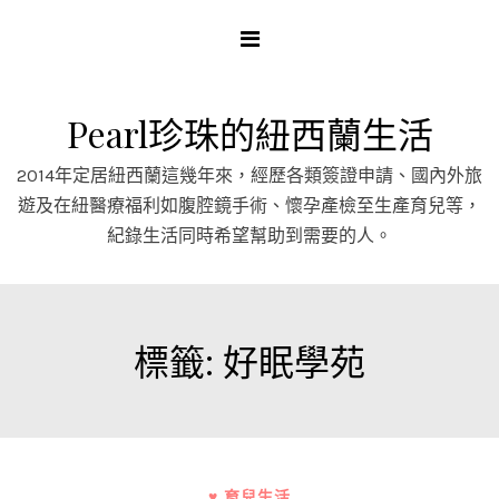
Skip
to
content
Pearl珍珠的紐西蘭生活
2014年定居紐西蘭這幾年來，經歷各類簽證申請、國內外旅
遊及在紐醫療福利如腹腔鏡手術、懷孕產檢至生產育兒等，
紀錄生活同時希望幫助到需要的人。
標籤:
好眠學苑
♥ 育兒生活