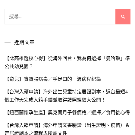
搜
尋
關
鍵
近期文章
字:
【北高雄選校心得】從海外回台，我為何選擇「曼哈頓」準
公共幼兒園？
【育兒】寶寶腸病毒／手足口的一週病程紀錄
【台灣入籍申請】海外出生兒童持定居證副本，返台最短4
個工作天完成入籍手續並取得護照經驗大公開！
【紐西蘭懷孕生產】奧克蘭月子餐價格／選擇／食用後心得
【台灣入籍申請】海外申請文書驗證（出生證明、疫苗）＆
定居證副本之流程與所需文件