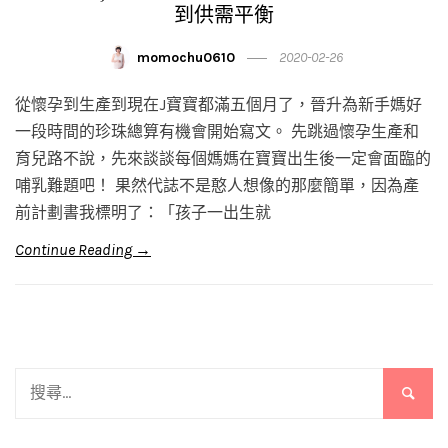
到供需平衡
momochu0610
2020-02-26
從懷孕到生產到現在J寶寶都滿五個月了，晉升為新手媽好
一段時間的珍珠總算有機會開始寫文。 先跳過懷孕生產和
育兒路不說，先來談談每個媽媽在寶寶出生後一定會面臨的
哺乳難題吧！ 果然代誌不是憨人想像的那麼簡單，因為產
前計劃書我標明了：「孩子一出生就
Continue Reading →
搜
尋
關