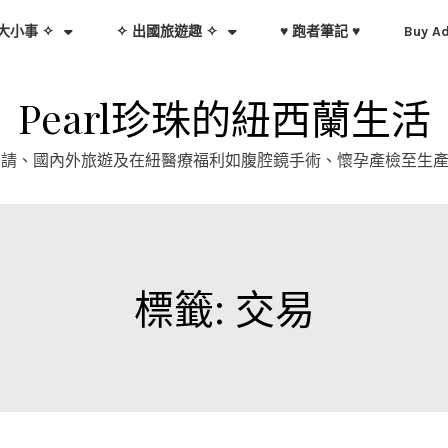
大小事 ✧
✧ 出國旅遊趣 ✧
♥ 跑者筆記 ♥
Buy A
Pearl珍珠的紐西蘭生活
證申請、國內外旅遊及在紐醫療福利如腹腔鏡手術、懷孕產檢至生
標籤:
交易