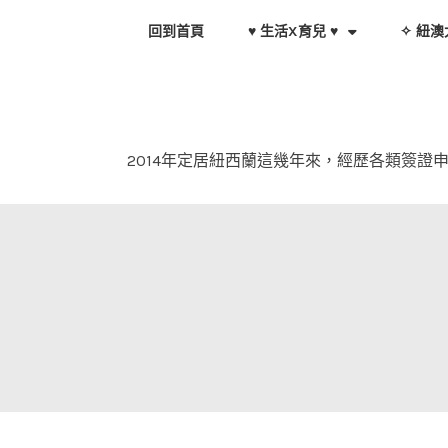
Skip
回到首頁
♥ 生活X育兒 ♥
✧ 紐澳
to
content
2014年定居紐西蘭這幾年來，經歷各類簽