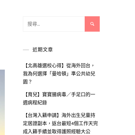
搜
尋
關
鍵
近期文章
字:
【北高雄選校心得】從海外回台，
我為何選擇「曼哈頓」準公共幼兒
園？
【育兒】寶寶腸病毒／手足口的一
週病程紀錄
【台灣入籍申請】海外出生兒童持
定居證副本，返台最短4個工作天完
成入籍手續並取得護照經驗大公