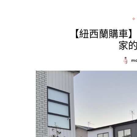
✧
【紐西蘭購車
家
mo