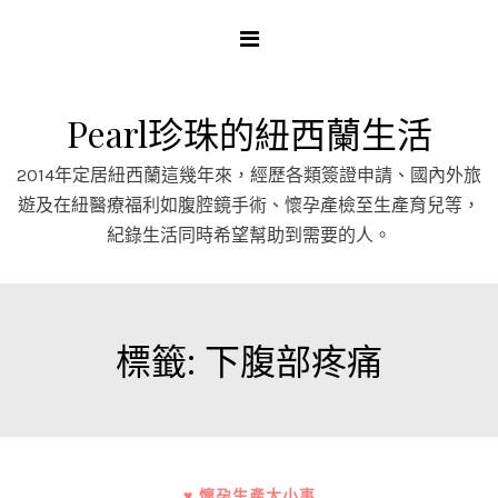
Skip
to
content
Pearl珍珠的紐西蘭生活
2014年定居紐西蘭這幾年來，經歷各類簽證申請、國內外旅
遊及在紐醫療福利如腹腔鏡手術、懷孕產檢至生產育兒等，
紀錄生活同時希望幫助到需要的人。
標籤:
下腹部疼痛
♥ 懷孕生產大小事