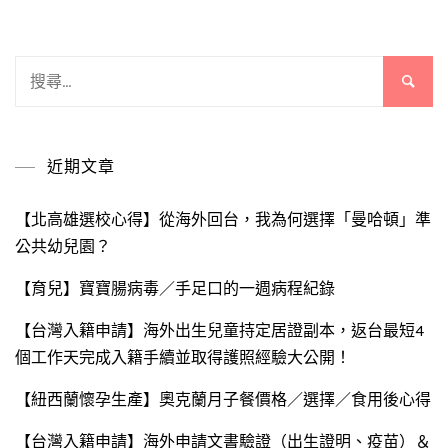
搜
尋
關
鍵
近期文章
字:
【北高雄選校心得】從海外回台，我為何選擇「曼哈頓」準
公共幼兒園？
【育兒】寶寶腸病毒／手足口的一週病程紀錄
【台灣入籍申請】海外出生兒童持定居證副本，返台最短4
個工作天完成入籍手續並取得護照經驗大公開！
【紐西蘭懷孕生產】奧克蘭月子餐價格／選擇／食用後心得
【台灣入籍申請】海外申請文書驗證（出生證明、疫苗）＆