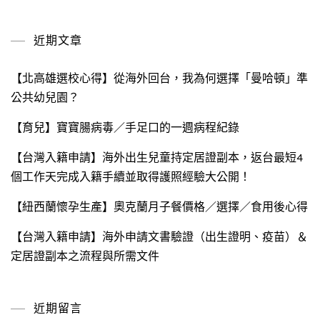
關
鍵
近期文章
字:
【北高雄選校心得】從海外回台，我為何選擇「曼哈頓」準
公共幼兒園？
【育兒】寶寶腸病毒／手足口的一週病程紀錄
【台灣入籍申請】海外出生兒童持定居證副本，返台最短4
個工作天完成入籍手續並取得護照經驗大公開！
【紐西蘭懷孕生產】奧克蘭月子餐價格／選擇／食用後心得
【台灣入籍申請】海外申請文書驗證（出生證明、疫苗）＆
定居證副本之流程與所需文件
近期留言