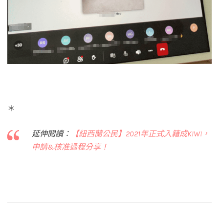
＊
延伸閱讀：
【紐西蘭公民】2021年正式入籍成KIWI，
申請&核准過程分享！