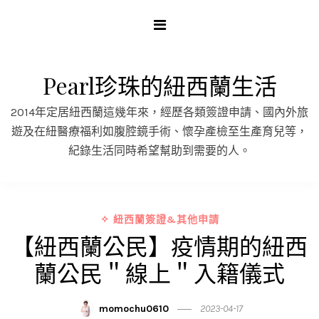
Skip
to
content
Pearl珍珠的紐西蘭生活
2014年定居紐西蘭這幾年來，經歷各類簽證申請、國內外旅
遊及在紐醫療福利如腹腔鏡手術、懷孕產檢至生產育兒等，
紀錄生活同時希望幫助到需要的人。
✧ 紐西蘭簽證&其他申請
【紐西蘭公民】疫情期的紐西
蘭公民＂線上＂入籍儀式
momochu0610
2023-04-17