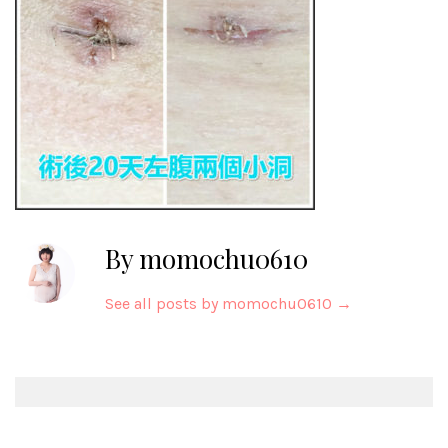
By momochu0610
See all posts by momochu0610
→
Post
navigation