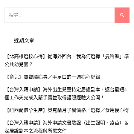
搜
尋
關
鍵
近期文章
字:
【北高雄選校心得】從海外回台，我為何選擇「曼哈頓」準
公共幼兒園？
【育兒】寶寶腸病毒／手足口的一週病程紀錄
【台灣入籍申請】海外出生兒童持定居證副本，返台最短4
個工作天完成入籍手續並取得護照經驗大公開！
【紐西蘭懷孕生產】奧克蘭月子餐價格／選擇／食用後心得
【台灣入籍申請】海外申請文書驗證（出生證明、疫苗）＆
定居證副本之流程與所需文件