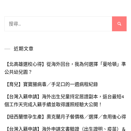
搜
尋
關
鍵
近期文章
字:
【北高雄選校心得】從海外回台，我為何選擇「曼哈頓」準
公共幼兒園？
【育兒】寶寶腸病毒／手足口的一週病程紀錄
【台灣入籍申請】海外出生兒童持定居證副本，返台最短4
個工作天完成入籍手續並取得護照經驗大公開！
【紐西蘭懷孕生產】奧克蘭月子餐價格／選擇／食用後心得
【台灣入籍申請】海外申請文書驗證（出生證明、疫苗）＆