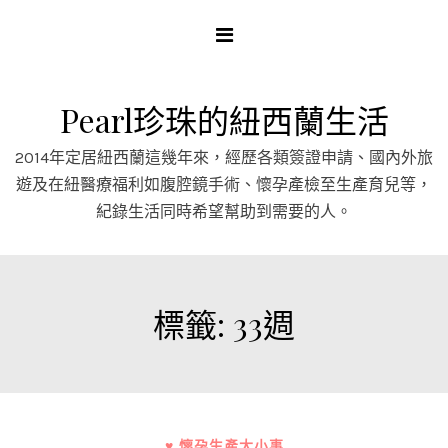
Skip
to
content
Pearl珍珠的紐西蘭生活
2014年定居紐西蘭這幾年來，經歷各類簽證申請、國內外旅
遊及在紐醫療福利如腹腔鏡手術、懷孕產檢至生產育兒等，
紀錄生活同時希望幫助到需要的人。
標籤:
33週
♥ 懷孕生產大小事