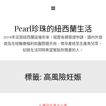
Skip
to
content
Pearl珍珠的紐西蘭生活
2014年定居紐西蘭這幾年來，經歷各類簽證申請、國內外旅
遊及在紐醫療福利如腹腔鏡手術、懷孕產檢至生產育兒等，
紀錄生活同時希望幫助到需要的人。
標籤:
高風險妊娠
♥ 懷孕生產大小事