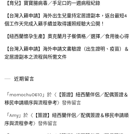
【育兒】寶寶腸病毒／手足口的一週病程紀錄
【台灣入籍申請】海外出生兒童持定居證副本，返台最短4
個工作天完成入籍手續並取得護照經驗大公開！
【紐西蘭懷孕生產】奧克蘭月子餐價格／選擇／食用後心得
【台灣入籍申請】海外申請文書驗證（出生證明、疫苗）＆
定居證副本之流程與所需文件
近期留言
「
momochu0610
」於〈
【簽證】紐西蘭伴侶／配偶簽證＆
移民申請順序與流程參考
〉發佈留言
「
Amy
」於〈
【簽證】紐西蘭伴侶／配偶簽證＆移民申請順
序與流程參考
〉發佈留言