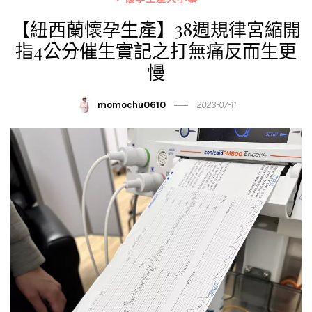
【紐西蘭懷孕生產】38週規律宮縮開
指4公分催生實記之打無痛反而生更
慢
momochu0610
2023-07-11