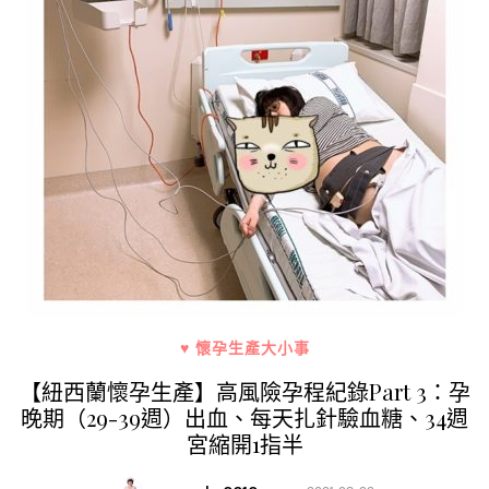
♥ 懷孕生產大小事
【紐西蘭懷孕生產】高風險孕程紀錄Part 3：孕
晚期（29-39週）出血、每天扎針驗血糖、34週
宮縮開1指半