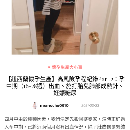
♥ 懷孕生產大小事
【紐西蘭懷孕生產】高風險孕程紀錄Part 2：孕
中期（16-28週）出血、施打胎兒肺部成熟針、
妊娠糖尿
momochu0610
2021-03-23
四月中由於種種因素，我們決定先搬回婆婆家，這時正好邁
入孕中期，已將近兩個月沒有出血情況，除了肚皮偶爾緊繃