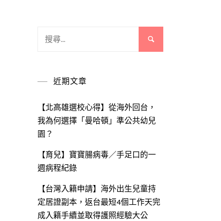
搜
尋
關
鍵
近期文章
字:
【北高雄選校心得】從海外回台，
我為何選擇「曼哈頓」準公共幼兒
園？
【育兒】寶寶腸病毒／手足口的一
週病程紀錄
【台灣入籍申請】海外出生兒童持
定居證副本，返台最短4個工作天完
成入籍手續並取得護照經驗大公