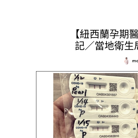
【紐西蘭孕期
記／當地衛生
mo