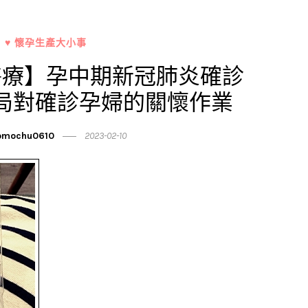
♥ 懷孕生產大小事
醫療】孕中期新冠肺炎確診
局對確診孕婦的關懷作業
mochu0610
2023-02-10