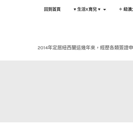
Skip
回到首頁
♥ 生活X育兒 ♥
✧ 紐澳
to
content
2014年定居紐西蘭這幾年來，經歷各類簽