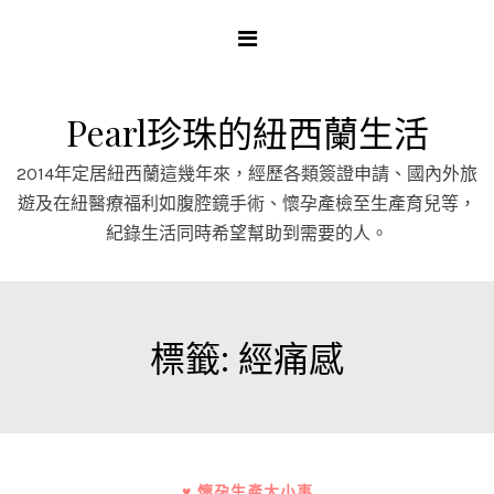
Skip
to
content
Pearl珍珠的紐西蘭生活
2014年定居紐西蘭這幾年來，經歷各類簽證申請、國內外旅
遊及在紐醫療福利如腹腔鏡手術、懷孕產檢至生產育兒等，
紀錄生活同時希望幫助到需要的人。
標籤:
經痛感
♥ 懷孕生產大小事