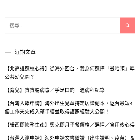
搜
尋
關
鍵
近期文章
字:
【北高雄選校心得】從海外回台，我為何選擇「曼哈頓」準
公共幼兒園？
【育兒】寶寶腸病毒／手足口的一週病程紀錄
【台灣入籍申請】海外出生兒童持定居證副本，返台最短4
個工作天完成入籍手續並取得護照經驗大公開！
【紐西蘭懷孕生產】奧克蘭月子餐價格／選擇／食用後心得
【台灣入籍申請】海外申請文書驗證（出生證明、疫苗）＆