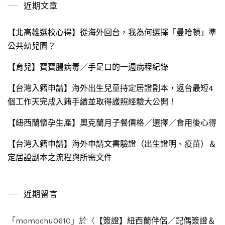
近期文章
字:
【北高雄選校心得】從海外回台，我為何選擇「曼哈頓」準
公共幼兒園？
【育兒】寶寶腸病毒／手足口的一週病程紀錄
【台灣入籍申請】海外出生兒童持定居證副本，返台最短4
個工作天完成入籍手續並取得護照經驗大公開！
【紐西蘭懷孕生產】奧克蘭月子餐價格／選擇／食用後心得
【台灣入籍申請】海外申請文書驗證（出生證明、疫苗）＆
定居證副本之流程與所需文件
近期留言
「
momochu0610
」於〈
【簽證】紐西蘭伴侶／配偶簽證＆