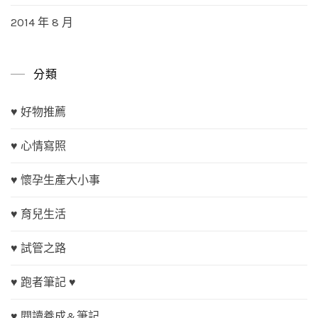
2014 年 8 月
分類
♥ 好物推薦
♥ 心情寫照
♥ 懷孕生產大小事
♥ 育兒生活
♥ 試管之路
♥ 跑者筆記 ♥
♥ 閱讀養成&筆記