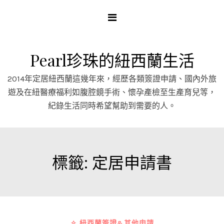
Skip
to
content
Pearl珍珠的紐西蘭生活
2014年定居紐西蘭這幾年來，經歷各類簽證申請、國內外旅
遊及在紐醫療福利如腹腔鏡手術、懷孕產檢至生產育兒等，
紀錄生活同時希望幫助到需要的人。
標籤:
定居申請書
✧ 紐西蘭簽證&其他申請