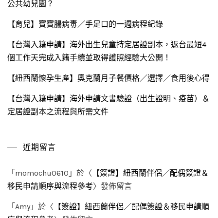
公共幼兒園？
【育兒】寶寶腸病毒／手足口的一週病程紀錄
【台灣入籍申請】海外出生兒童持定居證副本，返台最短4
個工作天完成入籍手續並取得護照經驗大公開！
【紐西蘭懷孕生產】奧克蘭月子餐價格／選擇／食用後心得
【台灣入籍申請】海外申請文書驗證（出生證明、疫苗）＆
定居證副本之流程與所需文件
近期留言
「
momochu0610
」於〈
【簽證】紐西蘭伴侶／配偶簽證＆
移民申請順序與流程參考
〉發佈留言
「
Amy
」於〈
【簽證】紐西蘭伴侶／配偶簽證＆移民申請順