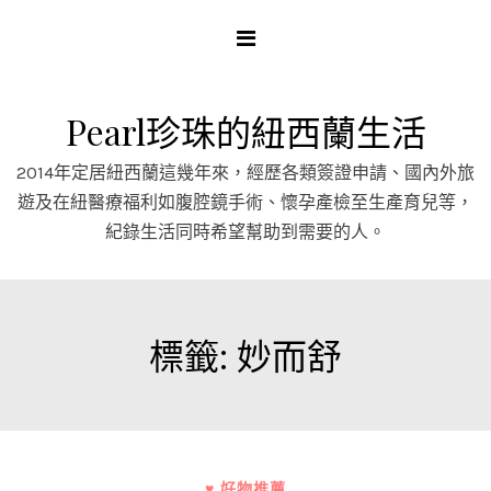
Skip
to
content
Pearl珍珠的紐西蘭生活
2014年定居紐西蘭這幾年來，經歷各類簽證申請、國內外旅
遊及在紐醫療福利如腹腔鏡手術、懷孕產檢至生產育兒等，
紀錄生活同時希望幫助到需要的人。
標籤:
妙而舒
♥ 好物推薦