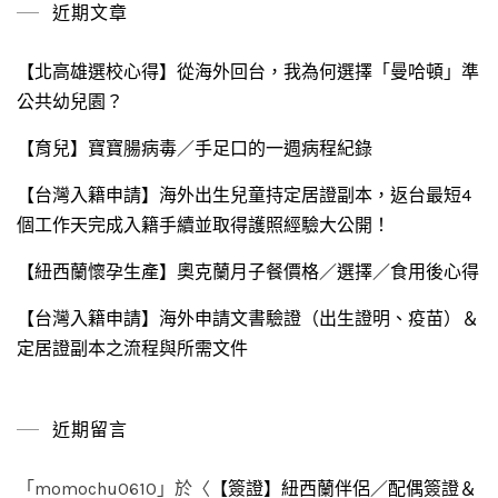
近期文章
字:
【北高雄選校心得】從海外回台，我為何選擇「曼哈頓」準
公共幼兒園？
【育兒】寶寶腸病毒／手足口的一週病程紀錄
【台灣入籍申請】海外出生兒童持定居證副本，返台最短4
個工作天完成入籍手續並取得護照經驗大公開！
【紐西蘭懷孕生產】奧克蘭月子餐價格／選擇／食用後心得
【台灣入籍申請】海外申請文書驗證（出生證明、疫苗）＆
定居證副本之流程與所需文件
近期留言
「
momochu0610
」於〈
【簽證】紐西蘭伴侶／配偶簽證＆