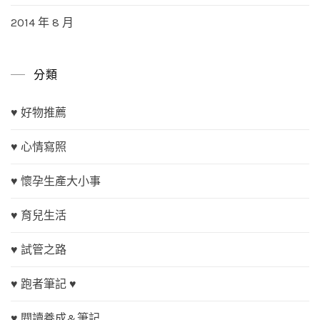
2014 年 8 月
分類
♥ 好物推薦
♥ 心情寫照
♥ 懷孕生產大小事
♥ 育兒生活
♥ 試管之路
♥ 跑者筆記 ♥
♥ 閱讀養成&筆記